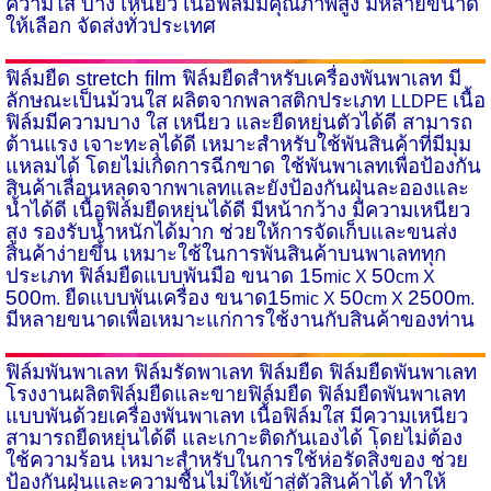
ความใส บาง เหนียว เนื้อฟิล์มมีคุณภาพสูง มีหลายขนาด
ให้เลือก จัดส่งทั่วประเทศ
ฟิล์มยืด
stretch film
ฟิล์มยืดสำหรับเครื่องพันพาเลท
มี
ลักษณะเป็นม้วนใส ผลิตจากพลาสติกประเภท
เนื้อ
LLDPE
ฟิล์มมีความบาง ใส เหนียว และยืดหยุ่นตัวได้ดี สามารถ
ต้านแรง เจาะทะลุได้ดี เหมาะสำหรับใช้พันสินค้าที่มีมุม
แหลมได้ โดยไม่เกิดการฉีกขาด ใช้พันพาเลทเพื่อป้องกัน
สินค้าเลื่อนหลุดจากพาเลทและยังป้องกันฝุ่นละอองและ
น้ำได้ดี เนื้อฟิล์มยืดหยุ่นได้ดี มีหน้ากว้าง มีความเหนียว
สูง รองรับน้ำหนักได้มาก ช่วยให้การจัดเก็บและขนส่ง
สินค้าง่ายขึ้น เหมาะใช้ในการพันสินค้าบนพาเลททุก
ประเภท ฟิล์มยืดแบบพันมือ ขนาด 15
50
mic X
cm X
500
ยืดแบบพันเครื่อง ขนาด15
50
2500
m.
mic X
cm X
m.
มีหลายขนาดเพื่อเหมาะแก่การใช้งานกับสินค้าของท่าน
ฟิล์มพันพาเลท ฟิล์มรัดพาเลท
ฟิล์มยืด ฟิล์มยืดพันพาเลท
โรงงานผลิตฟิล์มยืดและขายฟิล์มยืด ฟิล์มยืดพันพาเลท
แบบพันด้วยเครื่องพันพาเลท เนื้อฟิล์มใส มีความเหนียว
สามารถยืดหยุ่นได้ดี และเกาะติดกันเองได้ โดยไม่ต้อง
ใช้ความร้อน เหมาะสำหรับในการใช้ห่อรัดสิ่งของ ช่วย
ป้องกันฝุ่นและความชื้นไม่ให้เข้าสู่ตัวสินค้าได้ ทำให้