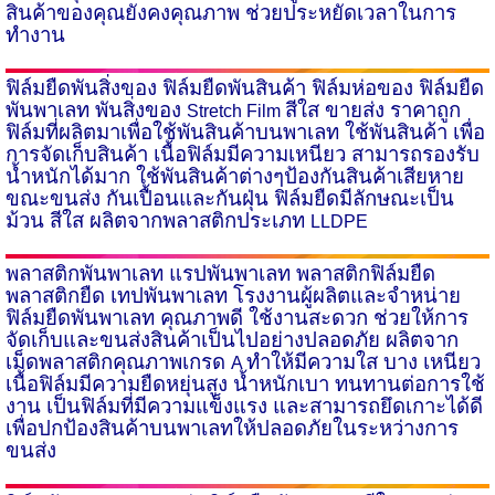
สินค้าของคุณยังคงคุณภาพ ช่วยประหยัดเวลาในการ
ทำงาน
ฟิล์มยืดพันสิ่งของ ฟิล์มยืดพันสินค้า
ฟิล์มห่อของ ฟิล์มยืด
พันพาเลท พันสิ่งของ
สีใส ขายส่ง ราคาถูก
Stretch Film
ฟิล์มที่ผลิตมาเพื่อใช้พันสินค้าบนพาเลท ใช้พันสินค้า เพื่อ
การจัดเก็บสินค้า เนื้อฟิล์มมีความเหนียว สามารถรองรับ
น้ำหนักได้มาก ใช้พันสินค้าต่างๆป้องกันสินค้าเสียหาย
ขณะขนส่ง กันเปื้อนและกันฝุ่น ฟิล์มยืดมีลักษณะเป็น
ม้วน สีใส ผลิตจากพลาสติกประเภท
LLDPE
พลาสติกพันพาเลท แรปพันพาเลท
พลาสติกฟิล์มยืด
พลาสติกยืด เทปพันพาเลท โรงงานผู้ผลิตและจำหน่าย
ฟิล์มยืดพันพาเลท คุณภาพดี ใช้งานสะดวก ช่วยให้การ
จัดเก็บและขนส่งสินค้าเป็นไปอย่างปลอดภัย ผลิตจาก
เม็ดพลาสติกคุณภาพเกรด
ทำให้มีความใส บาง เหนียว
A
เนื้อฟิล์มมีความยืดหยุ่นสูง น้ำหนักเบา ทนทานต่อการใช้
งาน เป็นฟิล์มที่มีความแข็งแรง และสามารถยึดเกาะได้ดี
เพื่อปกป้องสินค้าบนพาเลทให้ปลอดภัยในระหว่างการ
ขนส่ง